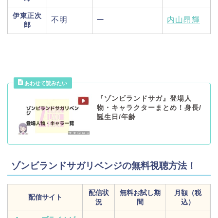
伊東
正次
不明
ー
内山昂輝
郎
『ゾンビランドサガ』登場人
物・キャラクターまとめ！身長/
誕生日/年齢
ゾンビランドサガリベンジの無料視聴方法！
配信状
無料お試し期
月額（税
配信サイト
況
間
込）