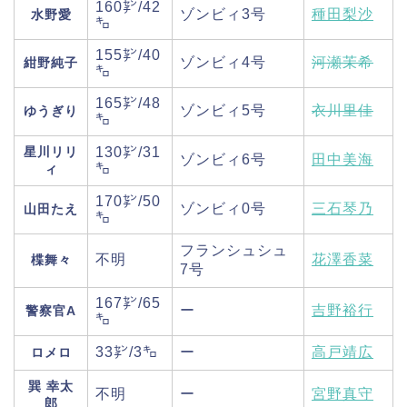
160㌢/42
ゾンビィ3号
種田梨沙
水野愛
㌔
155㌢/40
ゾンビィ4号
河瀬茉希
紺野純子
㌔
165㌢/48
ゾンビィ5号
衣川里佳
ゆうぎり
㌔
星川リリ
130㌢/31
ゾンビィ6号
田中美海
㌔
ィ
170㌢/50
ゾンビィ0号
三石琴乃
山田たえ
㌔
フランシュシュ
不明
花澤香菜
楪舞々
7号
167㌢/65
ー
吉野裕行
警察官A
㌔
33㌢/3㌔
ー
高戸靖広
ロメロ
巽 幸太
不明
ー
宮野真守
郎