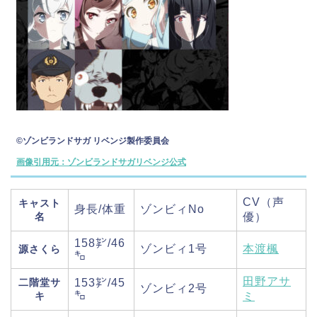
©ゾンビランドサガ リベンジ製作委員会
画像引用元：ゾンビランドサガリベンジ公式
CV（声
キャスト
身長/体重
ゾンビィNo
名
優）
158㌢/46
ゾンビィ1号
本渡楓
源さくら
㌔
田野アサ
二階堂サ
153㌢/45
ゾンビィ2号
㌔
キ
ミ