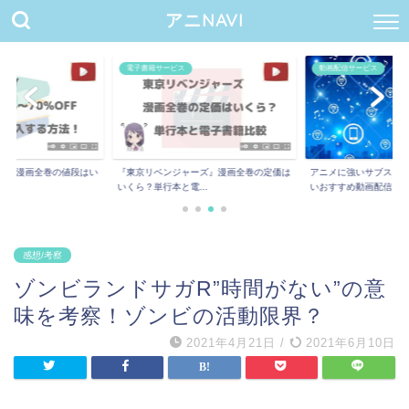
アニNAVI
電子書籍サービス
動画配信サービス
ー』漫画全巻の値段はい
『東京リベンジャーズ』漫画全巻の定価は
アニメに強いサブスク8
.
いくら？単行本と電...
いおすすめ動画配信...
感想/考察
ゾンビランドサガR”時間がない”の意
味を考察！ゾンビの活動限界？
2021年4月21日
/
2021年6月10日