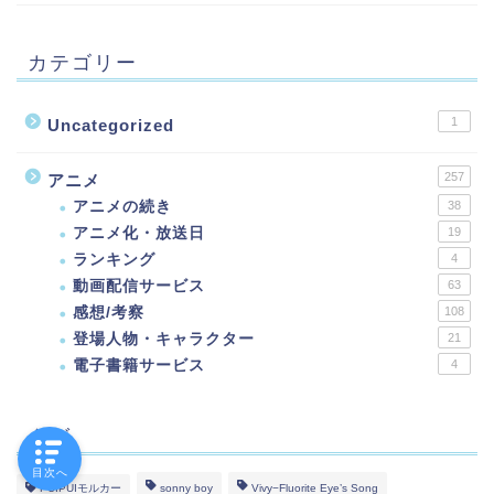
カテゴリー
1
Uncategorized
257
アニメ
アニメの続き
38
アニメ化・放送日
19
ランキング
4
動画配信サービス
63
感想/考察
108
登場人物・キャラクター
21
電子書籍サービス
4
タグ
目次へ
PUIPUIモルカー
sonny boy
Vivy−Fluorite Eye’s Song