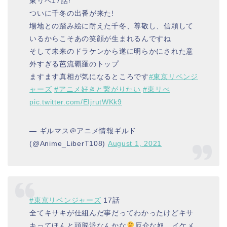
東リベ17話!
ついに千冬の出番が来た!
場地との踏み絵に耐えた千冬、尊敬し、信頼して
いるからこそあの笑顔が生まれるんですね
そして未来のドラケンから遂に明らかにされた意
外すぎる芭流覇羅のトップ
ますます真相が気になるところです
#東京リベンジ
ャーズ
#アニメ好きと繋がりたい
#東リべ
pic.twitter.com/EIjrutWKk9
— ギルマス＠アニメ情報ギルド
(@Anime_LiberT108)
August 1, 2021
#東京リベンジャーズ
17話
全てキサキが仕組んだ事だってわかったけどキサ
キってほんと頭脳派なんかな
厄介な奴…イケメ