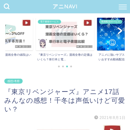
アニNAVI
電子書籍サービス
動画配信サービス
ー』漫画全巻の値段はい
『東京リベンジャーズ』漫画全巻の定価は
アニメに強いサブスク8
.
いくら？単行本と電...
いおすすめ動画配信...
感想/考察
『東京リベンジャーズ』アニメ17話
みんなの感想！千冬は声低いけど可愛
い？
2021年8月1日