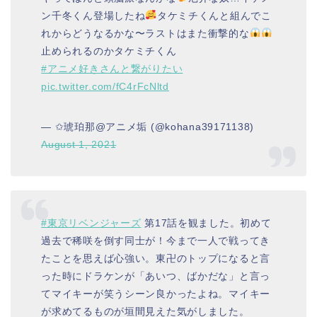
ン千冬くん登場したね
タケミチくんと組んでこ
れからどうなるかな〜ラストはまた衝撃的な
止められるのかタケミチくん
#アニメ好きさんと繋がりたい
pic.twitter.com/fC4rFcNltd
— ✩琥珀那@アニメ垢 (@kohana39171138)
August 1, 2021
#東京リベンジャーズ
第17話を観ました。初めて
過去で稀咲を倒す同士が！今まで一人で戦ってき
たことを思えば心強い。東卍のトップになると言
った時にドラケンが「あいつ、ばかだな」と言っ
てマイキーが笑うシーン良かったよね。マイキー
が求めてるものが垣間見えた気がしました。