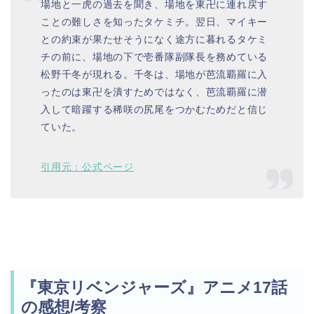
場地と一虎の過去を聞き、場地を東卍に連れ戻す
ことの難しさを知ったタケミチ。翌日、マイキー
との約束が果たせそうになく途方に暮れるタケミ
チの前に、場地の下で壱番隊副隊長を務めている
松野千冬が現れる。千冬は、場地が芭流覇羅に入
ったのは東卍を潰すためではなく、芭流覇羅に潜
入して暗躍する稀咲の尻尾をつかむためだと信じ
ていた。
引用元：公式ページ
『東京リベンジャーズ』アニメ17話
の感想/考察