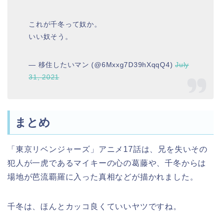
これが千冬って奴か。
いい奴そう。
— 移住したいマン (@6Mxxg7D39hXqqQ4)
July
31, 2021
まとめ
「東京リベンジャーズ」アニメ17話は、兄を失いその
犯人が一虎であるマイキーの心の葛藤や、千冬からは
場地が芭流覇羅に入った真相などが描かれました。
千冬は、ほんとカッコ良くていいヤツですね。