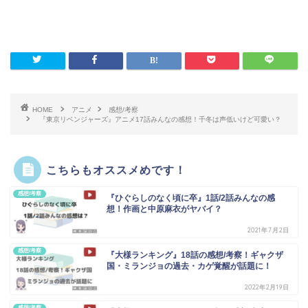
HOME
アニメ
感想/考察
『東京リベンジャーズ』アニメ17話みんなの感想！千冬は声低いけど可愛い？
こちらもオススメめです！
感想/考察
『ひぐらしのなく頃に卒』1話/2話みんなの感
想！作画と中原麻衣がヤバイ？
2021年7月2日
感想/考察
『大様ランキング』18話の感想/考察！ギャクザ
国・ミランジョの過去・カゲ覚醒が話題に！
2022年2月19日
感想/考察