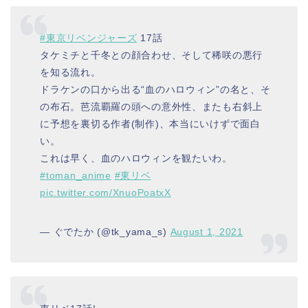
#東京リベンジャーズ
17話
タケミチと千冬との顔合わせ、そして稀咲の悪行
を知る流れ。
ドラケンの口から出る“血のハロウィン”の名と、そ
の布石。芭流覇羅の頭への意外性、またも右斜上
に予想を裏切る作者(制作)、本当にいけずで面白
い。
これは早く、血のハロウィンを観たいわ。
#toman_anime
#東リベ
pic.twitter.com/XnuoPoatxX
— ぐでたか (@tk_yama_s)
August 1, 2021