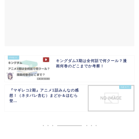
キングダム3期は全何話で何クール？漫
画何巻のどこまでか考察！
『マギレコ2期』アニメ1話みんなの感
想！（ネタバレ含む）まどか＆ほむら
登...