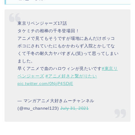
東京リベンジャーズ17話
タケミチの相棒の千冬登場回！
アニメで見てもそうですが場地にあんだけボッコ
ボコにされていたにもかかわらず入院とかしてな
くて千冬の耐久力ヤバすぎん(笑)って思ってしまい
ました。
早くアニメで血のハロウィンが見たいです
#東京リ
ベンジャーズ
#アニメ好きと繋がりたい
pic.twitter.com/0NjjP4SDjE
— マンガアニメ大好きムーチャンネル
(@mu_channel123)
July 31, 2021