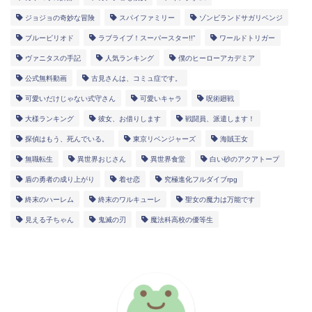
ジョジョの奇妙な冒険
スパイファミリー
ゾンビランドサガリベンジ
ブルーピリオド
ラブライブ！スーパースター!!”
ワールドトリガー
ヴァニタスの手記
人気ランキング
僕のヒーローアカデミア
公式無料動画
古見さんは、コミュ症です。
可愛いだけじゃない式守さん
可愛いキャラ
呪術廻戦
大様ランキング
彼女、お借りします
戦闘員、派遣します！
探偵はもう、死んでいる。
東京リベンジャーズ
海賊王女
無職転生
異世界おじさん
異世界食堂
白い砂のアクアトープ
盾の勇者の成り上がり
着せ恋
究極進化フルダイブrpg
終末のハーレム
終末のワルキューレ
聖女の魔力は万能です
見える子ちゃん
鬼滅の刃
魔法科高校の優等生