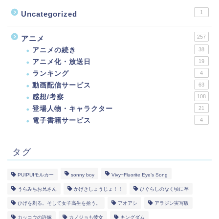
1
Uncategorized
257
アニメ
アニメの続き
38
アニメ化・放送日
19
ランキング
4
動画配信サービス
63
感想/考察
108
登場人物・キャラクター
21
電子書籍サービス
4
タグ
PUIPUIモルカー
sonny boy
Vivy−Fluorite Eye’s Song
うらみちお兄さん
かげきしょうじょ！！
ひぐらしのなく頃に卒
ひげを剃る。そして女子高生を拾う。
アオアシ
アラジン実写版
カッコウの許嫁
カノジョも彼女
キングダム