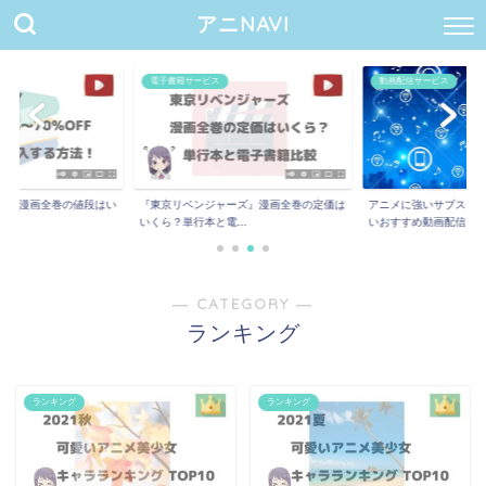
アニNAVI
電子書籍サービス
動画配信サービス
ー』漫画全巻の値段はい
『東京リベンジャーズ』漫画全巻の定価は
アニメに強いサブスク8
.
いくら？単行本と電...
いおすすめ動画配信...
― CATEGORY ―
ランキング
ランキング
ランキング