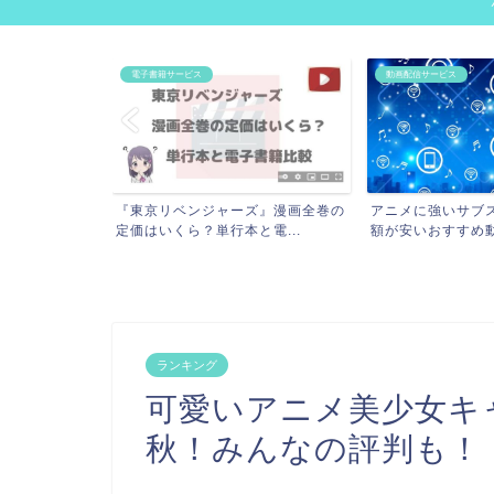
動画配信サービス
電子書籍サービス
ズ』漫画全巻の
アニメに強いサブスク8社比較！月
『鬼滅の刃』漫画
電...
額が安いおすすめ動画配信...
ら？70％OFFでお得
ランキング
可愛いアニメ美少女キャ
秋！みんなの評判も！