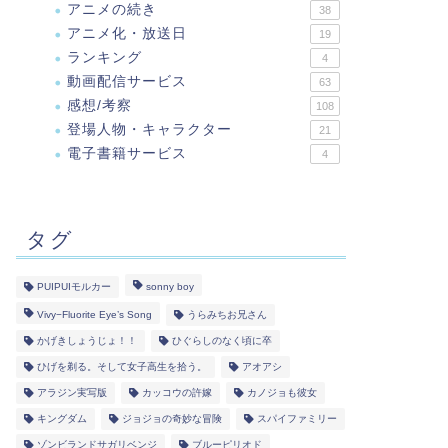
アニメの続き
38
アニメ化・放送日
19
ランキング
4
動画配信サービス
63
感想/考察
108
登場人物・キャラクター
21
電子書籍サービス
4
タグ
PUIPUIモルカー
sonny boy
Vivy−Fluorite Eye’s Song
うらみちお兄さん
かげきしょうじょ！！
ひぐらしのなく頃に卒
ひげを剃る。そして女子高生を拾う。
アオアシ
アラジン実写版
カッコウの許嫁
カノジョも彼女
キングダム
ジョジョの奇妙な冒険
スパイファミリー
ゾンビランドサガリベンジ
ブルーピリオド