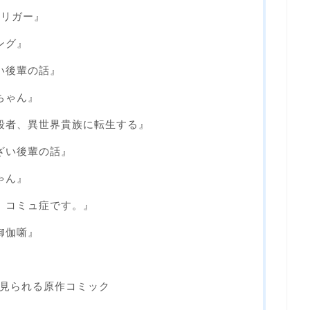
トリガー』
ング』
い後輩の話』
ちゃん』
殺者、異世界貴族に転生する』
ざい後輩の話』
ゃん』
、コミュ症です。』
御伽噺』
』
見られる原作コミック