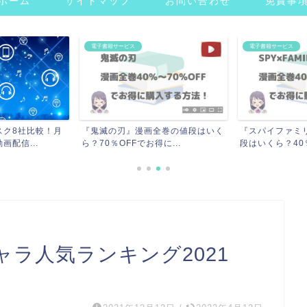
ホーム
サイトマップ
お問い合わせ
免責事
電子書籍サービス
電子書籍サービス
全巻の値段はいく
『スパイファミリー』漫画全巻の値
『東京リベンジ
に...
段はいくら？40％〜70...
定価はいくら？単
ラ人気ランキング2021