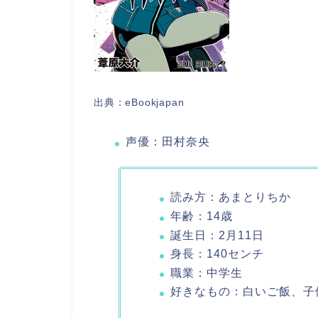
出典：eBookjapan
声優：田村奈央
読み方：あまとりちか
年齢：14歳
誕生日：2月11日
身長：140センチ
職業：中学生
好きなもの：白いご飯、子