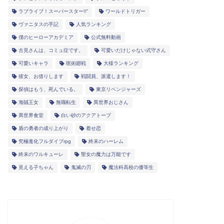
ラブライブ！スーパースター!!”
ワールドトリガー
ヴァニタスの手記
人気ランキング
僕のヒーローアカデミア
公式無料動画
古見さんは、コミュ症です。
可愛いだけじゃない式守さん
可愛いキャラ
呪術廻戦
大様ランキング
彼女、お借りします
戦闘員、派遣します！
探偵はもう、死んでいる。
東京リベンジャーズ
海賊王女
無職転生
異世界おじさん
異世界食堂
白い砂のアクアトープ
盾の勇者の成り上がり
着せ恋
究極進化フルダイブrpg
終末のハーレム
終末のワルキューレ
聖女の魔力は万能です
見える子ちゃん
鬼滅の刃
魔法科高校の優等生