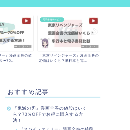
項
動画配信サービス
ャーズ』漫画全巻の
アニメに強いサブスク8社比較！月
行本と電...
額が安いおすすめ動画配信...
おすすめ記事
『鬼滅の刃』漫画全巻の値段はいく
ら？70％OFFでお得に購入する方
法！
『スパイファミリー』漫画全巻の値段