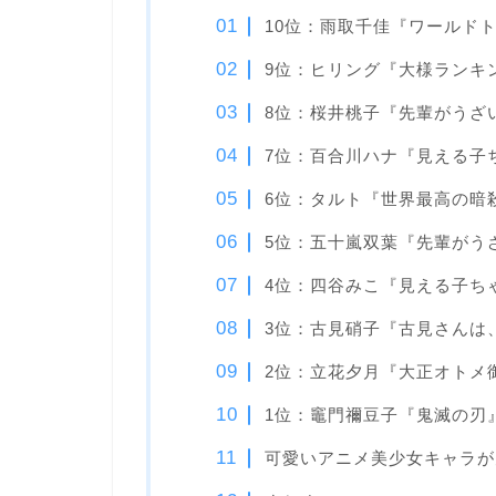
10位：雨取千佳『ワールド
9位：ヒリング『大様ランキ
8位：桜井桃子『先輩がうざ
7位：百合川ハナ『見える子
6位：タルト『世界最高の暗
5位：五十嵐双葉『先輩がう
4位：四谷みこ『見える子ち
3位：古見硝子『古見さんは
2位：立花夕月『大正オトメ
1位：竈門禰豆子『鬼滅の刃
可愛いアニメ美少女キャラが