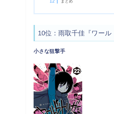
まとめ
10位：雨取千佳『ワー
小さな狙撃手