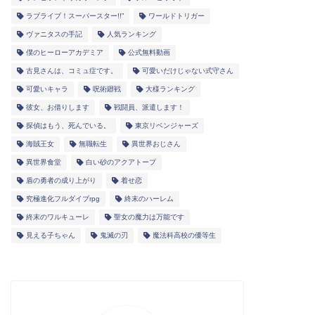
ラブライブ！スーパースター!!”
ワールドトリガー
ヴァニタスの手記
人気ランキング
僕のヒーローアカデミア
公式無料動画
古見さんは、コミュ症です。
可愛いだけじゃない式守さん
可愛いキャラ
呪術廻戦
大様ランキング
彼女、お借りします
戦闘員、派遣します！
探偵はもう、死んでいる。
東京リベンジャーズ
海賊王女
無職転生
異世界おじさん
異世界食堂
白い砂のアクアトープ
盾の勇者の成り上がり
着せ恋
究極進化フルダイブrpg
終末のハーレム
終末のワルキューレ
聖女の魔力は万能です
見える子ちゃん
鬼滅の刃
魔法科高校の優等生