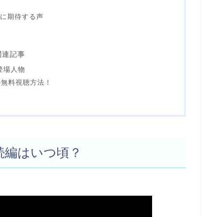
）に期待する声
関連記事
登場人物
の無料視聴方法！
続編はいつ頃？