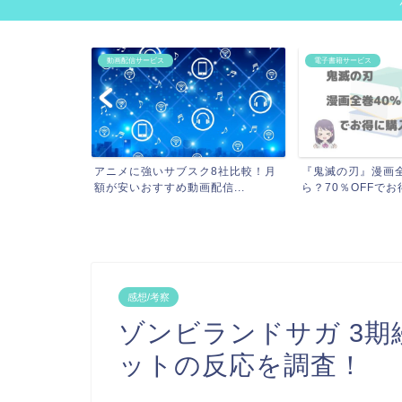
動画配信サービス
電子書籍サービス
ズ』漫画全巻の
アニメに強いサブスク8社比較！月
『鬼滅の刃』漫画
電...
額が安いおすすめ動画配信...
ら？70％OFFでお得
感想/考察
ゾンビランドサガ 3
ットの反応を調査！