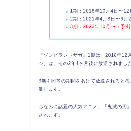
1
期：
2018
年
10
月
4
日〜
12
2
期：
2021
年
4
月
8
日〜6月
3期：
2023
年10
月
〜（予測
『ゾンビランドサガ』1期は、2018年1
ジ）は、その2年4ヶ月後に放送されまし
3期も同等の期間をあけて放送されると考え
測します。
ちなみに話題の人気アニメ、『鬼滅の刃
されます。