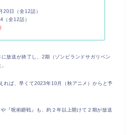
月
20
日（全12話）
24（全12話）
）
2月に放送が終了し、2期（ゾンビランドサガリベン
た。
れば、早くて2023年10月（秋アニメ）からと予
』や『呪術廻戦』も、約２年以上開けて２期が放送