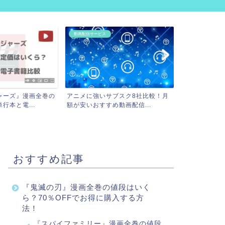
項
動画配信サービス
ャーズ』漫画全巻の
アニメに強いサブスク8社比較！月
行本と電...
額が安いおすすめ動画配信...
おすすめ記事
『鬼滅の刃』漫画全巻の値段はいく
ら？70％OFFでお得に購入する方
法！
『スパイファミリー』漫画全巻の値段