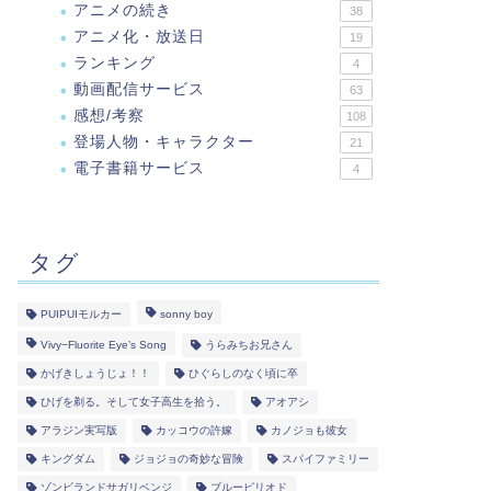
アニメの続き
38
アニメ化・放送日
19
ランキング
4
動画配信サービス
63
感想/考察
108
登場人物・キャラクター
21
電子書籍サービス
4
タグ
PUIPUIモルカー
sonny boy
Vivy−Fluorite Eye’s Song
うらみちお兄さん
かげきしょうじょ！！
ひぐらしのなく頃に卒
ひげを剃る。そして女子高生を拾う。
アオアシ
アラジン実写版
カッコウの許嫁
カノジョも彼女
キングダム
ジョジョの奇妙な冒険
スパイファミリー
ゾンビランドサガリベンジ
ブルーピリオド