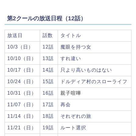
第2クールの放送日程（12話）
放送日
話数
タイトル
10/3（日）
12話
魔眼を持つ女
10/10（日）
13話
すれ違い
10/17（日）
14話
只より高いものはない
10/24（日）
15話
ドルディア村のスローライフ
10/31（日）
16話
親子喧嘩
11/07（日）
17話
再会
11/14（日）
18話
それぞれの旅
11/21（日）
19話
ルート選択