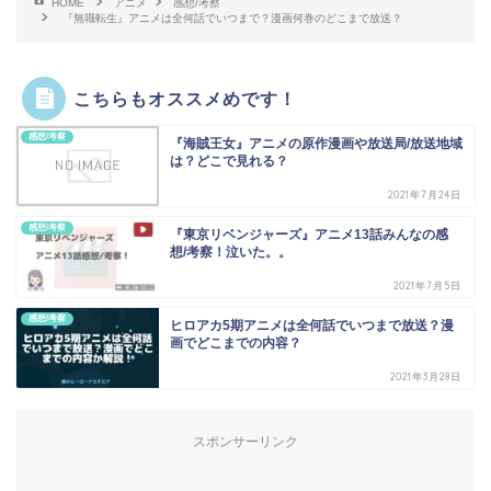
HOME
アニメ
感想/考察
『無職転生』アニメは全何話でいつまで？漫画何巻のどこまで放送？
こちらもオススメめです！
感想/考察
『海賊王女』アニメの原作漫画や放送局/放送地域
は？どこで見れる？
2021年7月24日
感想/考察
『東京リベンジャーズ』アニメ13話みんなの感
想/考察！泣いた。。
2021年7月5日
感想/考察
ヒロアカ5期アニメは全何話でいつまで放送？漫
画でどこまでの内容？
2021年3月28日
スポンサーリンク