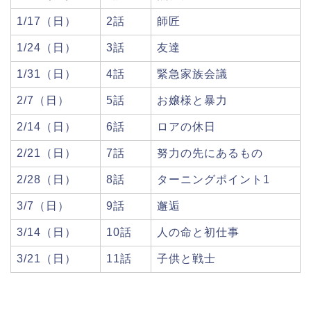
1/17（日）
2話
師匠
1/24（日）
3話
友達
1/31（日）
4話
緊急家族会議
2/7（日）
5話
お嬢様と暴力
2/14（日）
6話
ロアの休日
2/21（日）
7話
努力の先にあるもの
2/28（日）
8話
ターニングポイント1
3/7（日）
9話
邂逅
3/14（日）
10話
人の命と初仕事
3/21（日）
11話
子供と戦士