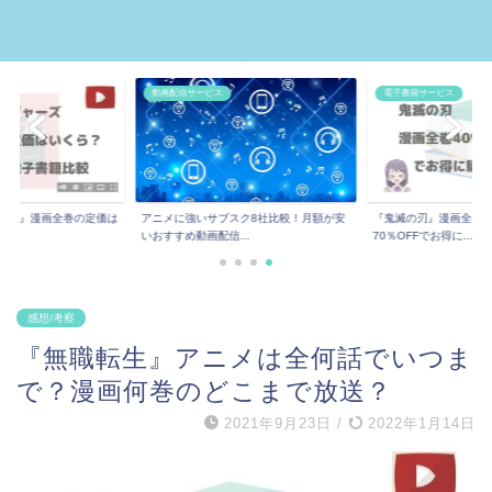
動画配信サービス
電子書籍サービス
ーズ』漫画全巻の定価は
アニメに強いサブスク8社比較！月額が安
『鬼滅の刃』漫画全巻
..
いおすすめ動画配信...
70％OFFでお得に...
感想/考察
『無職転生』アニメは全何話でいつま
で？漫画何巻のどこまで放送？
2021年9月23日
/
2022年1月14日