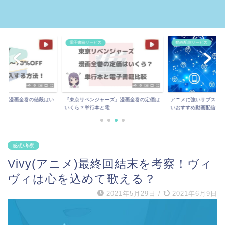
電子書籍サービス
動画配信サービス
ー』漫画全巻の値段はい
『東京リベンジャーズ』漫画全巻の定価は
アニメに強いサブスク8
.
いくら？単行本と電...
いおすすめ動画配信...
感想/考察
Vivy(アニメ)最終回結末を考察！ヴィ
ヴィは心を込めて歌える？
2021年5月29日
/
2021年6月9日