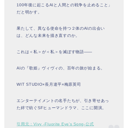
100年後に起こるAIと人間との戦争を止めること」
だと明かす。
果たして、異なる使命を持つ２体のAIの出会い
は、どんな未来を描き直すのか。
これは＜
私
＞が＜
私
＞を滅ぼす物語――
AIの『歌姫』ヴィヴィの、百年の旅が始まる。
WIT STUDIO×長月達平×梅原英司
エンターテイメントの名手たちが、引き寄せあっ
た絆で紡ぐSFヒューマンドラマ、ここに開演。
引用元：Vivy -Fluorite Eye’s Song-公式