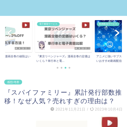
電子書籍サービス
動画配信サービス
ー』漫画全巻の値段はい
『東京リベンジャーズ』漫画全巻の定価は
アニメに強いサブスク8
.
いくら？単行本と電...
いおすすめ動画配信...
感想/考察
『スパイファミリー』累計発行部数推
移！なぜ人気？売れすぎの理由は？
2021年11月21日
/
2023年10月4日