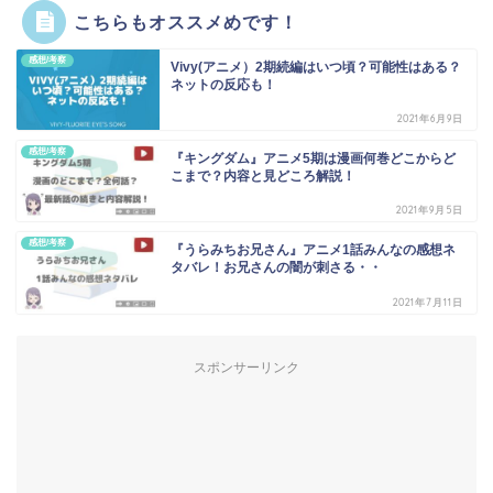
こちらもオススメめです！
感想/考察
Vivy(アニメ）2期続編はいつ頃？可能性はある？
ネットの反応も！
2021年6月9日
感想/考察
『キングダム』アニメ5期は漫画何巻どこからど
こまで？内容と見どころ解説！
2021年9月5日
感想/考察
『うらみちお兄さん』アニメ1話みんなの感想ネ
タバレ！お兄さんの闇が刺さる・・
2021年7月11日
スポンサーリンク