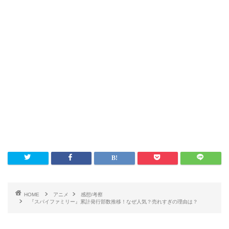
HOME
アニメ
感想/考察
『スパイファミリー』累計発行部数推移！なぜ人気？売れすぎの理由は？