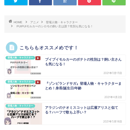
HOME
アニメ
登場人物・キャラクター
PUIPUIモルカーのシロモの飼い主は誰？性別も気になる！
こちらもオススメめです！
登場人物・キャラクター
プイプイモルカーのポテトの性別は？飼い主さん
も気になる！
2021年3月13日
登場人物・キャラクター
『ゾンビランドサガ』登場人物・キャラクターま
とめ！身長/誕生日/年齢
2021年4月2日
登場人物・キャラクター
アラジンのナオミスコットは広瀬アリスと似て
る？ハーフで歌も上手い？
2021年5月18日