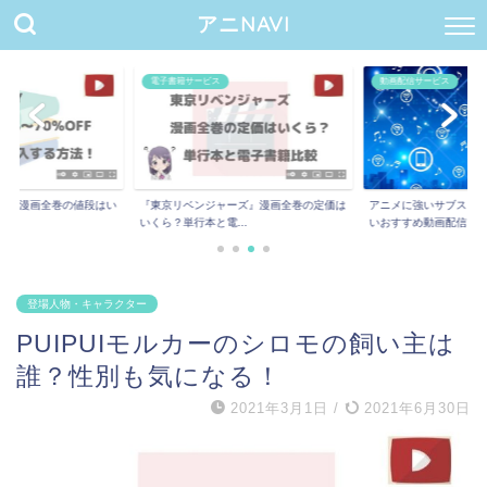
アニNAVI
電子書籍サービス
動画配信サービス
ー』漫画全巻の値段はい
『東京リベンジャーズ』漫画全巻の定価は
アニメに強いサブスク8
.
いくら？単行本と電...
いおすすめ動画配信...
登場人物・キャラクター
PUIPUIモルカーのシロモの飼い主は
誰？性別も気になる！
2021年3月1日
/
2021年6月30日