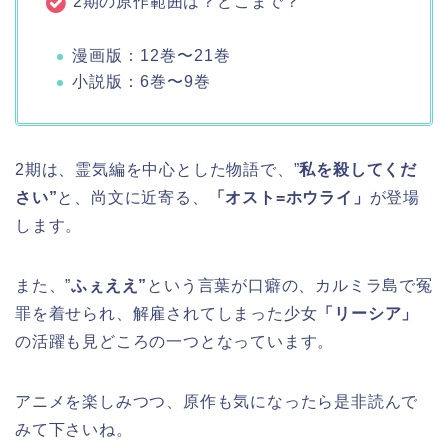
2期の原作範囲は？どこまで？
漫画版：12巻〜21巻
小説版：6巻〜9巻
2期は、霊気編を中心とした物語で、”
私を殺してくだ
さい”
と、尚文に近寄る、
「オスト=ホウライ」
が登場
します。
また、”
ふぇええ”
という言葉が口癖の、カルミラ島で冤
罪を着せられ、解雇されてしまった少女
「リーシア」
の活躍も見どころの一つとなっています。
アニメを楽しみつつ、原作も気になったら是非読んで
みて下さいね。