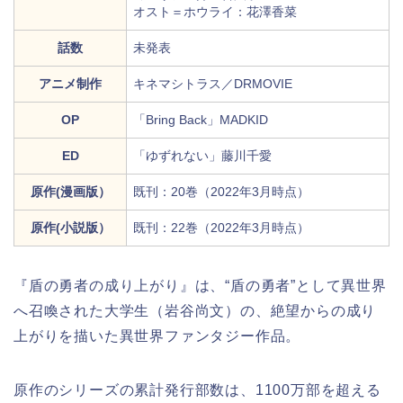
オスト＝ホウライ：花澤香菜
話数
未発表
アニメ制作
キネマシトラス／DRMOVIE
OP
「Bring Back」MADKID
ED
「ゆずれない」藤川千愛
原作(漫画版）
既刊：20巻（2022年3月時点）
原作(小説版）
既刊：22巻（2022年3月時点）
『盾の勇者の成り上がり』は、“盾の勇者”として異世界
へ召喚された大学生（岩谷尚文）の、絶望からの成り
上がりを描いた異世界ファンタジー作品。
原作のシリーズの累計発行部数は、1100万部を超える