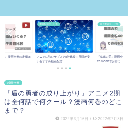
動画配信サービス
電子書籍サービス
ーズ』漫画全巻の定価は
アニメに強いサブスク8社比較！月額が安
『鬼滅の刃』漫画全巻
..
いおすすめ動画配信...
70％OFFでお得に...
感想/考察
『盾の勇者の成り上がり』アニメ2期
は全何話で何クール？漫画何巻のどこ
まで？
2022年3月16日
/
2022年7月3日