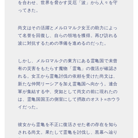
を合わせ、世界を脅かす災厄「波」から人々を守
ってきた。
尚文はその活躍とメルロマルク女王の助力によっ
て名誉を回復し、自らの領地を獲得。再び訪れる
波に対抗するための準備を進めるのだった。
しかし、メルロマルクの東方にある霊亀国で未曾
有の災害をもたらす魔物「霊亀」の復活が確認さ
れる。女王から霊亀討伐の依頼を受けた尚文は、
新たな仲間リーシアを加え霊亀国へ向かう。連合
軍が集結する中、突如として尚文の前に現れたの
は、霊亀国国王の側室にして摂政のオスト=ホウラ
イだった。
彼女から霊亀を不正に復活させた者の存在を知ら
される尚文。果たして霊亀を討伐し、黒幕へ辿り