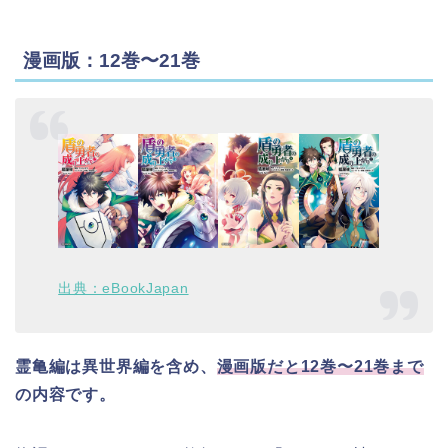
漫画版：12巻〜21巻
出典：eBookJapan
霊亀編は異世界編を含め、
漫画版だと12巻〜21巻まで
の内容です。