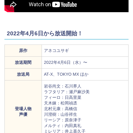
2022年4月6日から放送開始！
原作
アネコユサギ
放送期間
2022年4月6日（水）〜
放送局
AT-X、TOKYO MX ほか
岩谷尚文：石川界人
ラフタリア：瀬戸麻沙美
フィーロ：日高里菜
天木錬：松岡禎丞
登場人物
北村元康：高橋信
声優
川澄樹：山谷祥生
リーシア：原奈津子
メルティ：内田真礼
ミレリア：井上喜久子