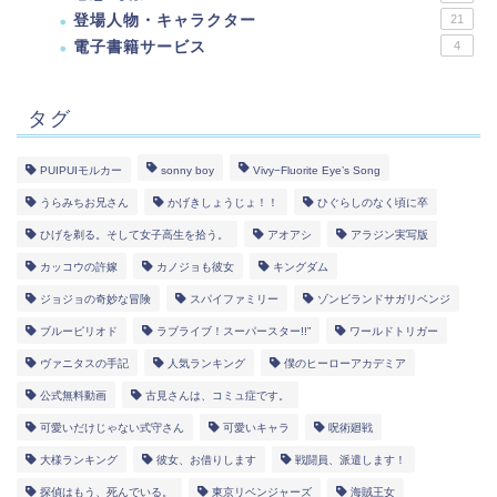
登場人物・キャラクター
21
電子書籍サービス
4
タグ
PUIPUIモルカー
sonny boy
Vivy−Fluorite Eye’s Song
うらみちお兄さん
かげきしょうじょ！！
ひぐらしのなく頃に卒
ひげを剃る。そして女子高生を拾う。
アオアシ
アラジン実写版
カッコウの許嫁
カノジョも彼女
キングダム
ジョジョの奇妙な冒険
スパイファミリー
ゾンビランドサガリベンジ
ブルーピリオド
ラブライブ！スーパースター!!”
ワールドトリガー
ヴァニタスの手記
人気ランキング
僕のヒーローアカデミア
公式無料動画
古見さんは、コミュ症です。
可愛いだけじゃない式守さん
可愛いキャラ
呪術廻戦
大様ランキング
彼女、お借りします
戦闘員、派遣します！
探偵はもう、死んでいる。
東京リベンジャーズ
海賊王女