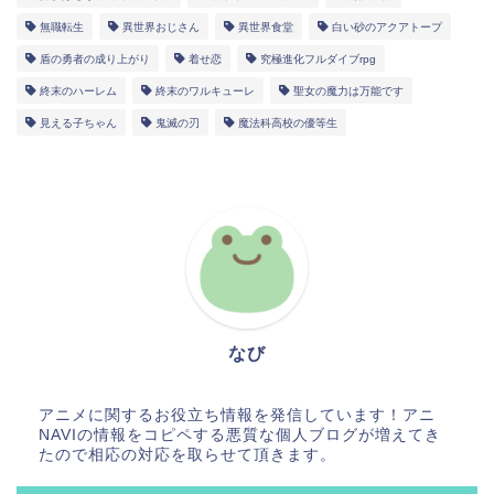
無職転生
異世界おじさん
異世界食堂
白い砂のアクアトープ
盾の勇者の成り上がり
着せ恋
究極進化フルダイブrpg
終末のハーレム
終末のワルキューレ
聖女の魔力は万能です
見える子ちゃん
鬼滅の刃
魔法科高校の優等生
なび
アニメに関するお役立ち情報を発信しています！アニ
NAVIの情報をコピペする悪質な個人ブログが増えてき
たので相応の対応を取らせて頂きます。