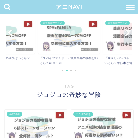
アニNAVI
電子書籍サービス
電子書籍サービス
全巻の値段はいくら？
『スパイファミリー』漫画全巻の値段はい
『東京リベンジャーズ
..
くら？40％〜70...
いくら？単行本と電...
― TAG ―
ジョジョの奇妙な冒険
感想/考察
アニメの続き