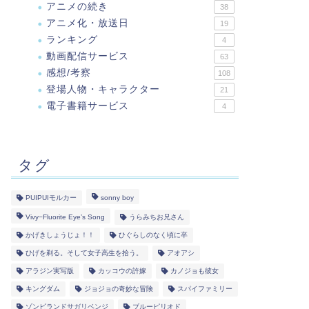
アニメの続き
38
アニメ化・放送日
19
ランキング
4
動画配信サービス
63
感想/考察
108
登場人物・キャラクター
21
電子書籍サービス
4
タグ
PUIPUIモルカー
sonny boy
Vivy−Fluorite Eye’s Song
うらみちお兄さん
かげきしょうじょ！！
ひぐらしのなく頃に卒
ひげを剃る。そして女子高生を拾う。
アオアシ
アラジン実写版
カッコウの許嫁
カノジョも彼女
キングダム
ジョジョの奇妙な冒険
スパイファミリー
ゾンビランドサガリベンジ
ブルーピリオド