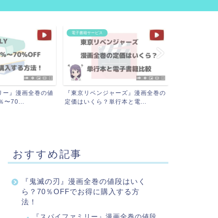
項
動画配信サービス
ャーズ』漫画全巻の
アニメに強いサブスク8社比較！月
行本と電...
額が安いおすすめ動画配信...
おすすめ記事
『鬼滅の刃』漫画全巻の値段はいく
ら？70％OFFでお得に購入する方
法！
『スパイファミリー』漫画全巻の値段