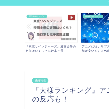
動画配信サービス
電子書籍サービス
ズ』漫画全巻の
アニメに強いサブスク8社比較！月
『鬼滅の刃』漫画
電...
額が安いおすすめ動画配信...
ら？70％OFFでお得
感想/考察
『大様ランキング』ア
の反応も！