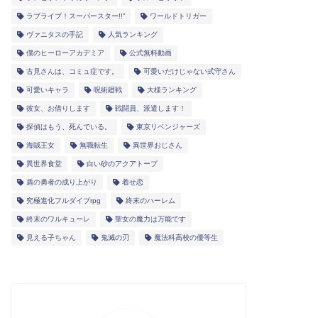
ラブライブ！スーパースター!!”
ワールドトリガー
ヴァニタスの手記
人気ランキング
僕のヒーローアカデミア
公式無料動画
古見さんは、コミュ症です。
可愛いだけじゃない式守さん
可愛いキャラ
呪術廻戦
大様ランキング
彼女、お借りします
戦闘員、派遣します！
探偵はもう、死んでいる。
東京リベンジャーズ
海賊王女
無職転生
異世界おじさん
異世界食堂
白い砂のアクアトープ
盾の勇者の成り上がり
着せ恋
究極進化フルダイブrpg
終末のハーレム
終末のワルキューレ
聖女の魔力は万能です
見える子ちゃん
鬼滅の刃
魔法科高校の優等生