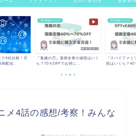
ホーム
サイトマップ
お問い合わせ
免責事
電子書籍サービス
電子書籍サービス
全巻の値段はいく
『スパイファミリー』漫画全巻の値
『東京リベンジ
に...
段はいくら？40％〜70...
定価はいくら？単
ニメ4話の感想/考察！みんな