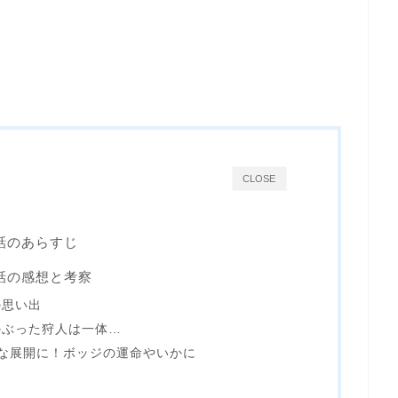
CLOSE
話のあらすじ
話の感想と考察
の思い出
かぶった狩人は一体…
な展開に！ボッジの運命やいかに