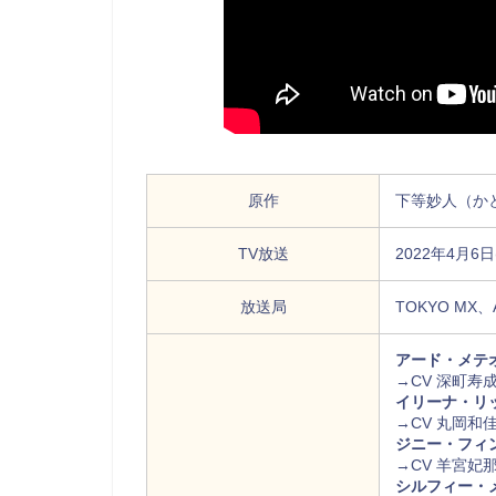
原作
下等妙人（か
TV放送
2022年4月6日
放送局
TOKYO MX、
アード・メテ
→CV 深町寿
イリーナ・リ
→CV 丸岡和
ジニー・フィ
→CV 羊宮妃
シルフィー・