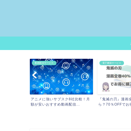
動画配信サービス
電子書籍サービス
ズ』漫画全巻の
アニメに強いサブスク8社比較！月
『鬼滅の刃』漫画
電...
額が安いおすすめ動画配信...
ら？70％OFFでお得