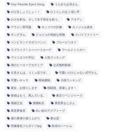
Vivy−Fluorite Eye’s Song
うらみちお兄さん
かげきしょうじょ！！
ひぐらしのなく頃に卒
ひげを剃る。そして女子高生を拾う。
アオアシ
アラジン実写版
カッコウの許嫁
カノジョも彼女
キングダム
ジョジョの奇妙な冒険
スパイファミリー
ゾンビランドサガリベンジ
ブルーピリオド
ラブライブ！スーパースター!!”
ワールドトリガー
ヴァニタスの手記
人気ランキング
僕のヒーローアカデミア
公式無料動画
古見さんは、コミュ症です。
可愛いだけじゃない式守さん
可愛いキャラ
呪術廻戦
大様ランキング
彼女、お借りします
戦闘員、派遣します！
探偵はもう、死んでいる。
東京リベンジャーズ
海賊王女
無職転生
異世界おじさん
異世界食堂
白い砂のアクアトープ
盾の勇者の成り上がり
着せ恋
究極進化フルダイブrpg
終末のハーレム