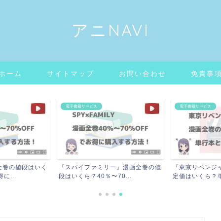
アニNAVI
ホーム
サイトマップ
お問い合わせ
免責事
電子書籍サービス
電子書籍サービス
全巻の値段はいく
『スパイファミリー』漫画全巻の値
『東京リベンジ
に...
段はいくら？40％〜70...
定価はいくら？単