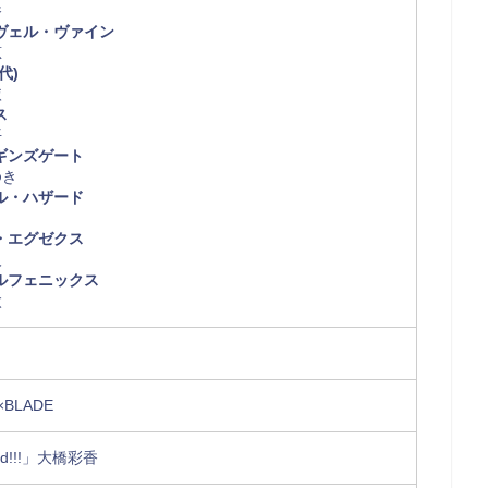
香
ヴェル・ヴァイン
恵
代)
依
ス
平
ギンズゲート
ゆき
ル・ハザード
・エグゼクス
人
ルフェニックス
太
.×BLADE
end!!!」大橋彩香