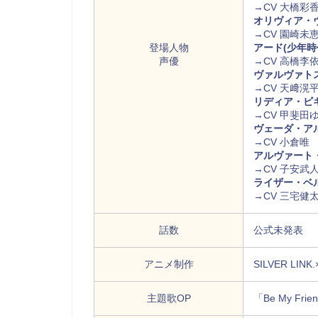
→CV 大橋彩
オリヴィア・
→CV 園崎未
登場人物
アード(少年時
声優
→CV 高橋李
ヴァルヴァト
→CV 天﨑滉
リディア・ビ
→CV 甲斐田
ヴェーダ・ア
→CV 小倉唯
アルヴァート
→CV 子安武
ライザー・ベ
→CV 三宅健
話数
公式未発表
アニメ制作
SILVER LINK
主題歌OP
「Be My Fri