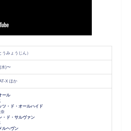
とうみょうじん）
(水)〜
AT-X ほか
オール
成
ッツ・ド・オールハイド
佳奈
ン・ド・サルヴァン
那
メルヘヴン