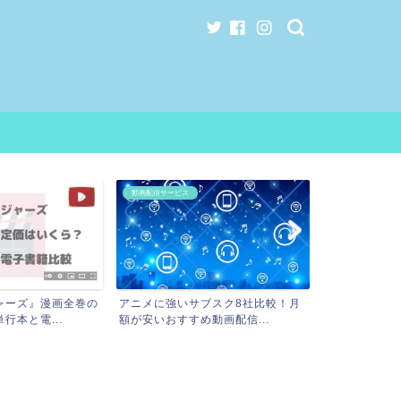
項
動画配信サービス
ャーズ』漫画全巻の
アニメに強いサブスク8社比較！月
行本と電...
額が安いおすすめ動画配信...