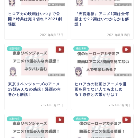
ヒロアカの映画はいつまで公
『天官賜福』アニメ1期は全何
開？特典は売り切れ？2021劇
話まで？2期はいつからかも解
場版
説！
2021年8月23日
2021年8月18日
感想/考察
感想/考察
東京リベンジャーズのアニメ
ヒロアカの映画はアニメや漫
19話みんなの感想！漫画の何
画を見てない人でも楽しめ
巻かも解説！
る？原作との繋がりは？
2021年8月15日
2021年8月8日
感想/考察
感想/考察