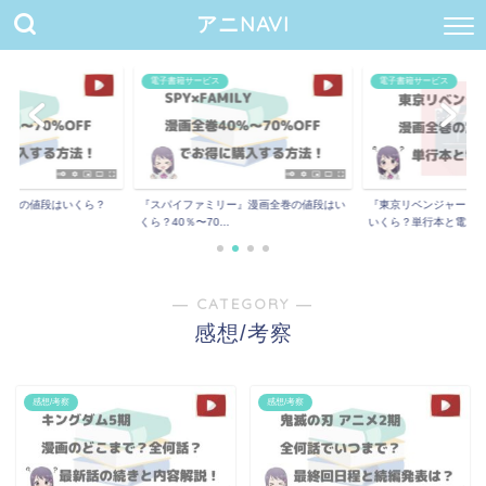
アニNAVI
電子書籍サービス
電子書籍サービス
全巻の値段はいくら？
『スパイファミリー』漫画全巻の値段はい
『東京リベンジャーズ
..
くら？40％〜70...
いくら？単行本と電...
― CATEGORY ―
感想/考察
感想/考察
感想/考察