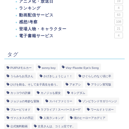
アニメ化・放送日
19
ランキング
4
動画配信サービス
63
感想/考察
108
登場人物・キャラクター
21
電子書籍サービス
4
タグ
PUIPUIモルカー
sonny boy
Vivy−Fluorite Eye’s Song
うらみちお兄さん
かげきしょうじょ！！
ひぐらしのなく頃に卒
ひげを剃る。そして女子高生を拾う。
アオアシ
アラジン実写版
カッコウの許嫁
カノジョも彼女
キングダム
ジョジョの奇妙な冒険
スパイファミリー
ゾンビランドサガリベンジ
ブルーピリオド
ラブライブ！スーパースター!!”
ワールドトリガー
ヴァニタスの手記
人気ランキング
僕のヒーローアカデミア
公式無料動画
古見さんは、コミュ症です。