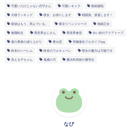
可愛いだけじゃない式守さん
可愛いキャラ
呪術廻戦
大様ランキング
彼女、お借りします
戦闘員、派遣します！
探偵はもう、死んでいる。
東京リベンジャーズ
海賊王女
無職転生
異世界おじさん
異世界食堂
白い砂のアクアトープ
盾の勇者の成り上がり
着せ恋
究極進化フルダイブrpg
終末のハーレム
終末のワルキューレ
聖女の魔力は万能です
見える子ちゃん
鬼滅の刃
魔法科高校の優等生
なび