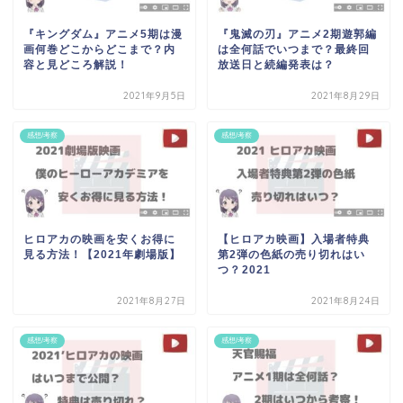
『キングダム』アニメ5期は漫
『鬼滅の刃』アニメ2期遊郭編
画何巻どこからどこまで？内
は全何話でいつまで？最終回
容と見どころ解説！
放送日と続編発表は？
2021年9月5日
2021年8月29日
感想/考察
感想/考察
ヒロアカの映画を安くお得に
【ヒロアカ映画】入場者特典
見る方法！【2021年劇場版】
第2弾の色紙の売り切れはい
つ？2021
2021年8月27日
2021年8月24日
感想/考察
感想/考察