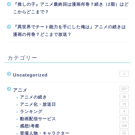
『推しの子』アニメ最終回は漫画何巻？続き（2期）はど
こからどこまで？
『異世界でチート能力を手にした俺は』アニメの続きは
漫画の何巻？どこまで放送？
カテゴリー
1
Uncategorized
257
アニメ
アニメの続き
38
アニメ化・放送日
19
ランキング
4
動画配信サービス
63
感想/考察
108
登場人物・キャラクター
21