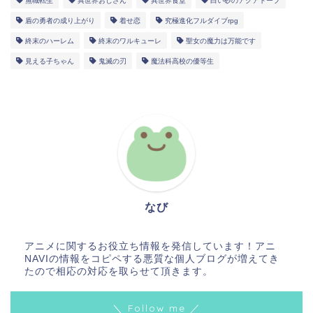
無職転生
異世界おじさん
異世界食堂
白い砂のアクアトープ
盾の勇者の成り上がり
着せ恋
究極進化フルダイブrpg
終末のハーレム
終末のワルキューレ
聖女の魔力は万能です
見える子ちゃん
鬼滅の刃
魔法科高校の優等生
なび
アニメに関するお役立ち情報を発信しています！アニ
NAVIの情報をコピペする悪質な個人ブログが増えてき
たので相応の対応を取らせて頂きます。
＼ Follow me ／