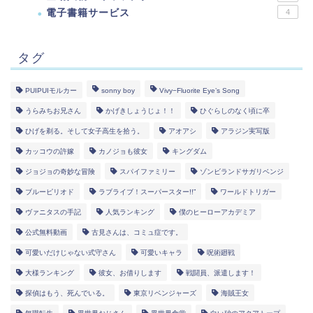
電子書籍サービス
4
タグ
PUIPUIモルカー
sonny boy
Vivy−Fluorite Eye’s Song
うらみちお兄さん
かげきしょうじょ！！
ひぐらしのなく頃に卒
ひげを剃る。そして女子高生を拾う。
アオアシ
アラジン実写版
カッコウの許嫁
カノジョも彼女
キングダム
ジョジョの奇妙な冒険
スパイファミリー
ゾンビランドサガリベンジ
ブルーピリオド
ラブライブ！スーパースター!!”
ワールドトリガー
ヴァニタスの手記
人気ランキング
僕のヒーローアカデミア
公式無料動画
古見さんは、コミュ症です。
可愛いだけじゃない式守さん
可愛いキャラ
呪術廻戦
大様ランキング
彼女、お借りします
戦闘員、派遣します！
探偵はもう、死んでいる。
東京リベンジャーズ
海賊王女