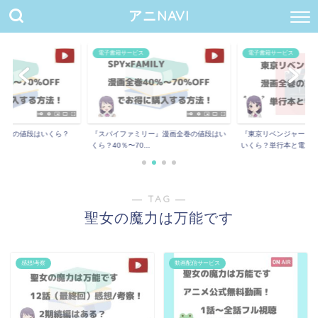
アニNAVI
電子書籍サービス
電子書籍サービス
全巻の値段はいくら？
『スパイファミリー』漫画全巻の値段はい
『東京リベンジャーズ
..
くら？40％〜70...
いくら？単行本と電...
― TAG ―
聖女の魔力は万能です
感想/考察
動画配信サービス