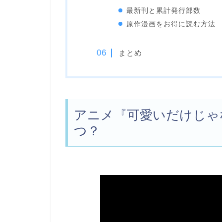
最新刊と累計発行部数
原作漫画をお得に読む方法
まとめ
アニメ『可愛いだけじゃ
つ？