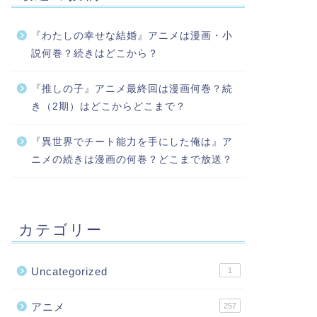
『わたしの幸せな結婚』アニメは漫画・小
説何巻？続きはどこから？
『推しの子』アニメ最終回は漫画何巻？続
き（2期）はどこからどこまで？
『異世界でチート能力を手にした俺は』ア
ニメの続きは漫画の何巻？どこまで放送？
カテゴリー
Uncategorized
1
アニメ
257