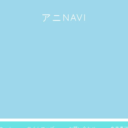
アニNAVI