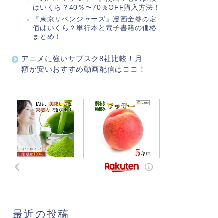
はいくら？40％〜70％OFF購入方法！
『東京リベンジャーズ』漫画全巻の定
価はいくら？単行本と電子書籍の価格
まとめ！
アニメに強いサブスク8社比較！月
額が安いおすすめ動画配信はココ！
最近の投稿