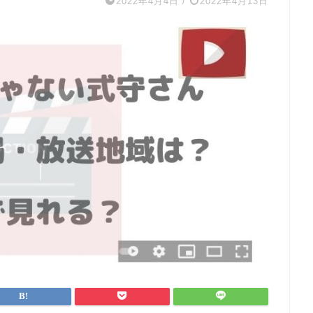
2022年4月4日
/
2022年4月13日